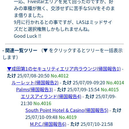
一応、Fivestarエリアを見て回ったのですが、好
みの車種が無く、交渉せずに苦手なSUVをそのま
ま借りました。
9月に行かれるとの事ですが、LASはミッドサイ
ズだと選択権無しかもしれませんね。
Good Luck !!
- 関連一覧ツリー
（▼ をクリックするとツリーを一括表示
します）
▼
成田第1のセキュリティエリア内ラウンジ(帰国報告1)
-
たけ
25/07/08-20:50
No.4012
ルーレット(帰国報告2)
-
たけ
25/07/09-09:20
No.4014
Palms(帰国報告3)
-
たけ
25/07/09-15:54
No.4015
エリスアイランド(帰国報告4)
-
たけ
25/07/09-
21:30
No.4016
South Point Hotel & Casino(帰国報告5)
-
たけ
25/07/10-09:48
No.4019
M.P.C.(帰国報告6)
-
たけ
25/07/10-21:58