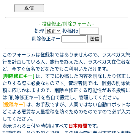
- 投稿修正/削除フォーム -
処理
投稿No
削除修正キー
このフォーラムは登録制ではありませんので、ラスベガス旅
行を計画している人、旅行を終えた人、ラスベガス在住者な
ど、今すぐ仮名でどなたでもご利用いただけます。
[削除修正キー]
は、すでに投稿した内容を削除したり修正し
たりする際に必要なものです。管理者側では、個別の削除依
頼に応じかねますので、削除や修正する可能性がある投稿に
は [削除修正キー] を各自で設定し、管理してください。
[投稿キー]
は、お手数ですが、人間ではない自動ロボットな
どによる悪質な大量投稿を防ぐためのものですので必ず入力
してください。
表示される日付や時刻はすべて
日本時間
です。
誹謗中傷、品位を欠く投稿、そのほか管理者が不適切と判断