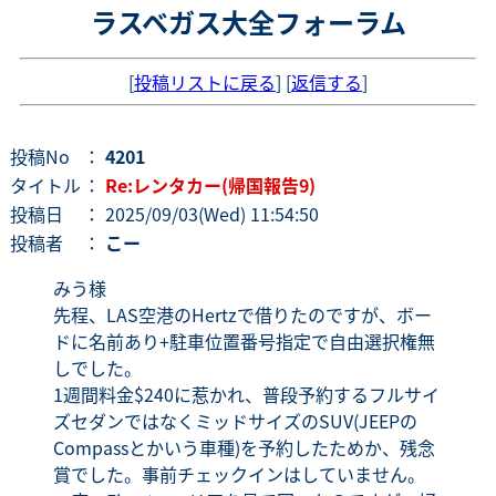
ラスベガス大全フォーラム
[
投稿リストに戻る
] [
返信する
]
投稿No
：
4201
タイトル
：
Re:レンタカー(帰国報告9)
投稿日
： 2025/09/03(Wed) 11:54:50
投稿者
：
こー
みう様
先程、LAS空港のHertzで借りたのですが、ボー
ドに名前あり+駐車位置番号指定で自由選択権無
しでした。
1週間料金$240に惹かれ、普段予約するフルサイ
ズセダンではなくミッドサイズのSUV(JEEPの
Compassとかいう車種)を予約したためか、残念
賞でした。事前チェックインはしていません。