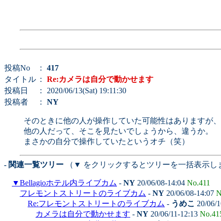
投稿No
：
417
タイトル
：
Re:カメラは自分で動かせます
投稿日
： 2020/06/13(Sat) 19:11:30
投稿者
：
NY
そのときに他の人が操作していた可能性はありますが、
他の人だって、そこを見たいでしょうから、違うか。
まさかの自分で操作していたというオチ（笑）
- 関連一覧ツリー
（▼ をクリックするとツリーを一括表示し
▼
Bellagioホテル内ライブカム
-
NY
20/06/08-14:04
No.411
フレモントストリートのライブカム
-
NY
20/06/08-14:07
N
Re:フレモントストリートのライブカム
-
うめこ
20/06/1
カメラは自分で動かせます
-
NY
20/06/11-12:13
No.41