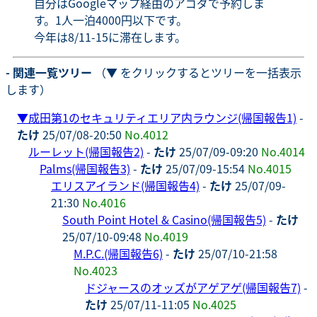
自分はGoogleマップ経由のアゴダで予約しま
す。1人一泊4000円以下です。
今年は8/11-15に滞在します。
- 関連一覧ツリー
（▼ をクリックするとツリーを一括表示
します）
▼
成田第1のセキュリティエリア内ラウンジ(帰国報告1)
-
たけ
25/07/08-20:50
No.4012
ルーレット(帰国報告2)
-
たけ
25/07/09-09:20
No.4014
Palms(帰国報告3)
-
たけ
25/07/09-15:54
No.4015
エリスアイランド(帰国報告4)
-
たけ
25/07/09-
21:30
No.4016
South Point Hotel & Casino(帰国報告5)
-
たけ
25/07/10-09:48
No.4019
M.P.C.(帰国報告6)
-
たけ
25/07/10-21:58
No.4023
ドジャースのオッズがアゲアゲ(帰国報告7)
-
たけ
25/07/11-11:05
No.4025