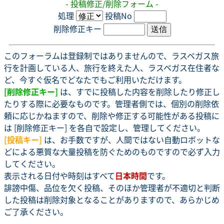
- 投稿修正/削除フォーム -
処理
投稿No
削除修正キー
このフォーラムは登録制ではありませんので、ラスベガス旅
行を計画している人、旅行を終えた人、ラスベガス在住者な
ど、今すぐ仮名でどなたでもご利用いただけます。
[削除修正キー]
は、すでに投稿した内容を削除したり修正し
たりする際に必要なものです。管理者側では、個別の削除依
頼に応じかねますので、削除や修正する可能性がある投稿に
は [削除修正キー] を各自で設定し、管理してください。
[投稿キー]
は、お手数ですが、人間ではない自動ロボットな
どによる悪質な大量投稿を防ぐためのものですので必ず入力
してください。
表示される日付や時刻はすべて
日本時間
です。
誹謗中傷、品位を欠く投稿、そのほか管理者が不適切と判断
した投稿は削除対象となることがありますので、あらかじめ
ご了承ください。
.