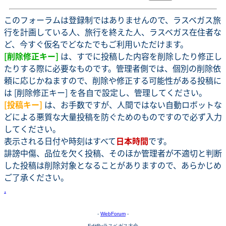
このフォーラムは登録制ではありませんので、ラスベガス旅
行を計画している人、旅行を終えた人、ラスベガス在住者な
ど、今すぐ仮名でどなたでもご利用いただけます。
[削除修正キー]
は、すでに投稿した内容を削除したり修正し
たりする際に必要なものです。管理者側では、個別の削除依
頼に応じかねますので、削除や修正する可能性がある投稿に
は [削除修正キー] を各自で設定し、管理してください。
[投稿キー]
は、お手数ですが、人間ではない自動ロボットな
どによる悪質な大量投稿を防ぐためのものですので必ず入力
してください。
表示される日付や時刻はすべて
日本時間
です。
誹謗中傷、品位を欠く投稿、そのほか管理者が不適切と判断
した投稿は削除対象となることがありますので、あらかじめ
ご了承ください。
.
-
WebForum
-
EditByラスベガス大全