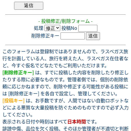
- 投稿修正/削除フォーム -
処理
投稿No
削除修正キー
このフォーラムは登録制ではありませんので、ラスベガス旅
行を計画している人、旅行を終えた人、ラスベガス在住者な
ど、今すぐ仮名でどなたでもご利用いただけます。
[削除修正キー]
は、すでに投稿した内容を削除したり修正し
たりする際に必要なものです。管理者側では、個別の削除依
頼に応じかねますので、削除や修正する可能性がある投稿に
は [削除修正キー] を各自で設定し、管理してください。
[投稿キー]
は、お手数ですが、人間ではない自動ロボットな
どによる悪質な大量投稿を防ぐためのものですので必ず入力
してください。
表示される日付や時刻はすべて
日本時間
です。
誹謗中傷、品位を欠く投稿、そのほか管理者が不適切と判断