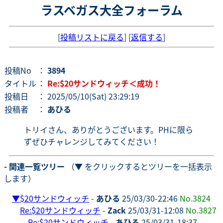
ラスベガス大全フォーラム
[
投稿リストに戻る
] [
返信する
]
投稿No
：
3894
タイトル
：
Re:$20サンドウィッチ＜成功！
投稿日
： 2025/05/10(Sat) 23:29:19
投稿者
：
あひる
トリイさん、ありがとうございます。PHに限ら
ずぜひチャレンジしてみてください！
- 関連一覧ツリー
（▼ をクリックするとツリーを一括表示
します）
▼
$20サンドウィッチ
-
あひる
25/03/30-22:46
No.3824
Re:$20サンドウィッチ
-
Zack
25/03/31-12:08
No.3827
Re:$20サンドウィッチ
-
あひる
25/03/31-18:37