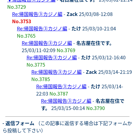
No.3729
Re:帰国報告③カジノ編
-
Zack
25/03/08-12:08
No.3753
Re:帰国報告③カジノ編
-
たけ
25/03/10-21:04
No.3765
Re:帰国報告③カジノ編
-
名古屋在住です。
25/03/11-02:09
No.3769
Re:帰国報告③カジノ編
-
たけ
25/03/12-16:40
No.3775
Re:帰国報告③カジノ編
-
Zack
25/03/14-21:19
No.3785
Re:帰国報告③カジノ編
-
たけ
25/03/14-
22:03
No.3787
Re:帰国報告③カジノ編
-
名古屋在住で
す。
25/03/15-00:14
No.3790
- 返信フォーム
（この記事に返信する場合は下記フォームか
ら投稿して下さい）