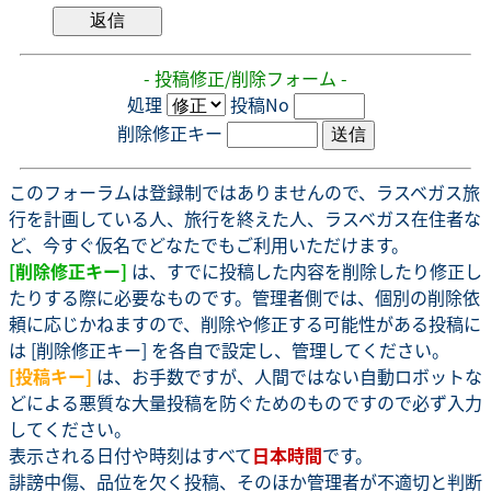
- 投稿修正/削除フォーム -
処理
投稿No
削除修正キー
このフォーラムは登録制ではありませんので、ラスベガス旅
行を計画している人、旅行を終えた人、ラスベガス在住者な
ど、今すぐ仮名でどなたでもご利用いただけます。
[削除修正キー]
は、すでに投稿した内容を削除したり修正し
たりする際に必要なものです。管理者側では、個別の削除依
頼に応じかねますので、削除や修正する可能性がある投稿に
は [削除修正キー] を各自で設定し、管理してください。
[投稿キー]
は、お手数ですが、人間ではない自動ロボットな
どによる悪質な大量投稿を防ぐためのものですので必ず入力
してください。
表示される日付や時刻はすべて
日本時間
です。
誹謗中傷、品位を欠く投稿、そのほか管理者が不適切と判断