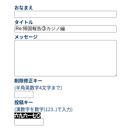
おなまえ
タイトル
メッセージ
削除修正キー
(半角英数字4文字まで)
投稿キー
(漢数字を数字(123..)で入力)