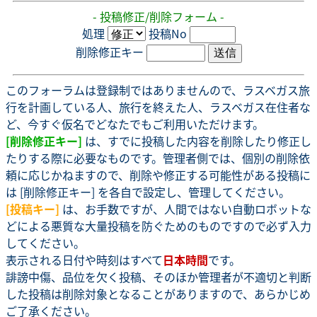
- 投稿修正/削除フォーム -
処理
投稿No
削除修正キー
このフォーラムは登録制ではありませんので、ラスベガス旅
行を計画している人、旅行を終えた人、ラスベガス在住者な
ど、今すぐ仮名でどなたでもご利用いただけます。
[削除修正キー]
は、すでに投稿した内容を削除したり修正し
たりする際に必要なものです。管理者側では、個別の削除依
頼に応じかねますので、削除や修正する可能性がある投稿に
は [削除修正キー] を各自で設定し、管理してください。
[投稿キー]
は、お手数ですが、人間ではない自動ロボットな
どによる悪質な大量投稿を防ぐためのものですので必ず入力
してください。
表示される日付や時刻はすべて
日本時間
です。
誹謗中傷、品位を欠く投稿、そのほか管理者が不適切と判断
した投稿は削除対象となることがありますので、あらかじめ
ご了承ください。