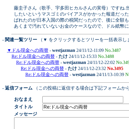
藤圭子さん（歌手、宇多田ヒカルさんの実母）ですね.当
したいというマスゴミのバイアスがかかった報道だった
ばれたのが日本入国の際の税関だったので、後に全額もど
あくまで汚れていないお金のケースなので、ドル紙幣にＭade
- 関連一覧ツリー
（▼ をクリックするとツリーを一括表示し
▼
ドル現金への両替
-
westjazman
24/11/12-11:09
No.3487
Re:ドル現金への両替
-
たけ
24/11/12-15:33
No.3488
Re:ドル現金への両替
-
westjazman
24/11/12-22:02
No.34
Re:ドル現金への両替
-
たけ
24/11/12-23:32
No.3495
Re:ドル現金への両替
-
westjazman
24/11/13-10:39
N
- 返信フォーム
（この投稿に返信する場合は下記フォームか
おなまえ
タイトル
メッセージ