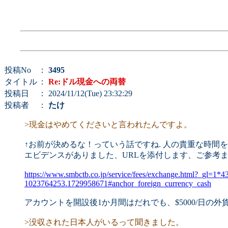
投稿No
：
3495
タイトル
：
Re:ドル現金への両替
投稿日
： 2024/11/12(Tue) 23:32:29
投稿者
：
たけ
>現金はやめてくださいと言われたんですよ。
↑お前が決めるな！っていう話ですね. 人の貴重な時間
エビデンスがありました、URLを添付します、ご参考ま
https://www.smbctb.co.jp/service/fees/exchange.html?
1023764253.1729958671#anchor_foreign_currency_cash
アカウントを開設後1か月間はだれでも、$5000/日の
>没収された日本人がいるって聞きました。