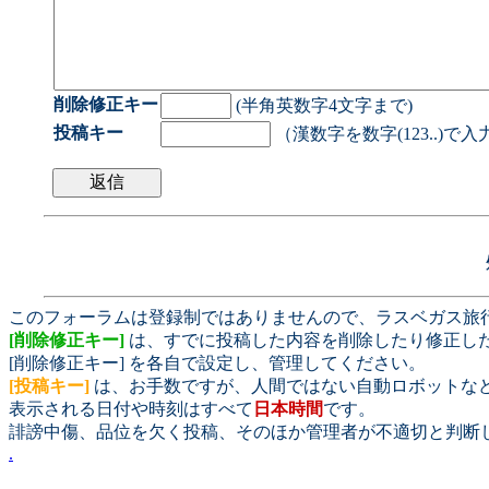
削除修正キー
(半角英数字4文字まで)
投稿キー
（漢数字を数字(123..)で
このフォーラムは登録制ではありませんので、ラスベガス旅
[削除修正キー]
は、すでに投稿した内容を削除したり修正し
[削除修正キー] を各自で設定し、管理してください。
[投稿キー]
は、お手数ですが、人間ではない自動ロボットな
表示される日付や時刻はすべて
日本時間
です。
誹謗中傷、品位を欠く投稿、そのほか管理者が不適切と判断
.