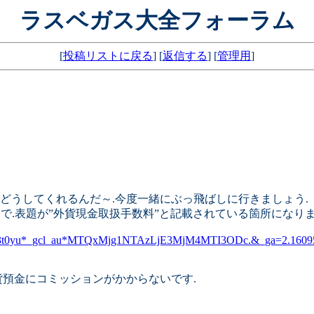
ラスベガス大全フォーラム
[
投稿リストに戻る
] [
返信する
] [
管理用
]
をどうしてくれるんだ～.今度一緒にぶっ飛ばしに行きましょう.
で.表題が”外貨現金取扱手数料”と記載されている箇所になりま
_gl=1*43t0yu*_gcl_au*MTQxMjg1NTAzLjE3MjM4MTI3ODc.&_ga=2.1609
外貨預金にコミッションがかからないです.