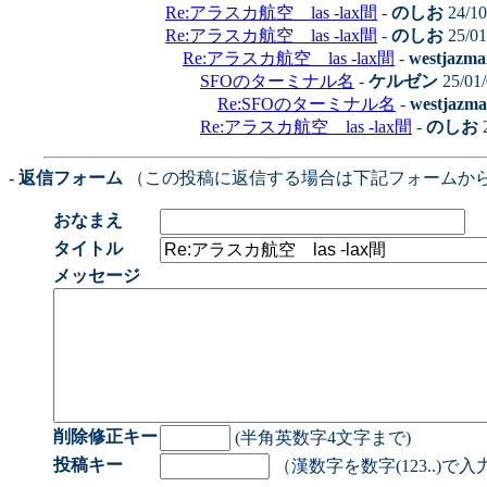
Re:アラスカ航空 las -lax間
-
のしお
24/10
Re:アラスカ航空 las -lax間
-
のしお
25/01
Re:アラスカ航空 las -lax間
-
westjazma
SFOのターミナル名
-
ケルゼン
25/01/
Re:SFOのターミナル名
-
westjazm
Re:アラスカ航空 las -lax間
-
のしお
2
- 返信フォーム
（この投稿に返信する場合は下記フォームか
おなまえ
タイトル
メッセージ
削除修正キー
(半角英数字4文字まで)
投稿キー
（漢数字を数字(123..)で