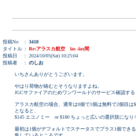
投稿No
：
3418
タイトル
：
Re:アラスカ航空 las -lax間
投稿日
： 2024/10/05(Sat) 10:25:04
投稿者
：
のしお
いちさんありがとうございます。
やはり荷物が絡むとそうなりますよね。
JGCサファイアのためワンワールドのサービス確認する
アラスカ航空の場合、通常は0個で1個は無料で2個目は$
となると、
$145 エコノミー or $180 ちょっと広いの選択肢にな
最初は1個がデフォルトでステータスでプラス1個でき
集しているところです。