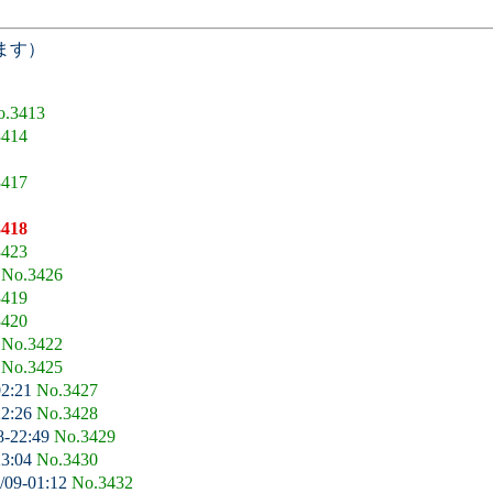
ます）
o.3413
3414
3417
3418
3423
3
No.3426
3419
3420
0
No.3422
2
No.3425
02:21
No.3427
22:26
No.3428
8-22:49
No.3429
23:04
No.3430
/09-01:12
No.3432