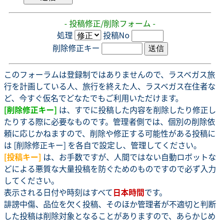
- 投稿修正/削除フォーム -
処理
投稿No
削除修正キー
このフォーラムは登録制ではありませんので、ラスベガス旅
行を計画している人、旅行を終えた人、ラスベガス在住者な
ど、今すぐ仮名でどなたでもご利用いただけます。
[削除修正キー]
は、すでに投稿した内容を削除したり修正し
たりする際に必要なものです。管理者側では、個別の削除依
頼に応じかねますので、削除や修正する可能性がある投稿に
は [削除修正キー] を各自で設定し、管理してください。
[投稿キー]
は、お手数ですが、人間ではない自動ロボットな
どによる悪質な大量投稿を防ぐためのものですので必ず入力
してください。
表示される日付や時刻はすべて
日本時間
です。
誹謗中傷、品位を欠く投稿、そのほか管理者が不適切と判断
した投稿は削除対象となることがありますので、あらかじめ