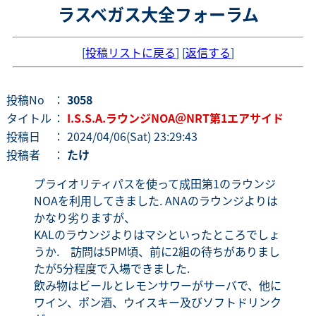
ラスベガス大全フォーラム
[
投稿リストに戻る
] [
返信する
]
投稿No
：
3058
タイトル
：
I.S.S.A.ラウンジNOA＠NRT第1エアサイド
投稿日
： 2024/04/06(Sat) 23:29:43
投稿者
：
たけ
プライオリティパスを使って成田第1のラウンジ
NOAを利用してきました. ANAのラウンジよりは
かなり劣りますが、
KALのラウンジよりはマシといったところでしょ
うか. 訪問は5PM頃、前に2組の待ちがありまし
たが5分程度で入場できました.
飲み物はビールとレモンサワーがサーバで、他に
ワイン、ポン酒、ウイスキー及びソフトドリンク