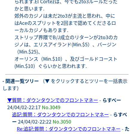
られます.El Cortezは、今でも2to3ルールだった
かと思います.
郊外のカジノは未だ2to3が主流と思われ、中に
はAceのスプリットを2回まで認めてくださるロ
ーカルカジノもあります.
ストリップ界隈でB/J成立のリターンが2to3のカ
ジノは、エリスアイランド(Min.$5）、バージン
（Min.$25)、
オーリンス（Min.$10）、及びゴールドコースト
(Min.$10）ぐらいかと思われます.
- 関連一覧ツリー
（▼ をクリックするとツリーを一括表示
します）
▼
質問：ダウンタウンでのフロントマネー
-
らすべー
24/04/02-22:17
No.3049
追記:質問：ダウンタウンでのフロントマネー
-
らすべ
ー
24/04/02-22:22
No.3050
Re:追記:質問：ダウンタウンでのフロントマネー
-
た