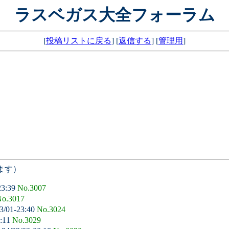
ラスベガス大全フォーラム
[
投稿リストに戻る
] [
返信する
] [
管理用
]
ます）
23:39
No.3007
o.3017
3/01-23:40
No.3024
1:11
No.3029