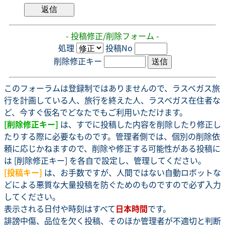
- 投稿修正/削除フォーム -
処理
投稿No
削除修正キー
このフォーラムは登録制ではありませんので、ラスベガス旅
行を計画している人、旅行を終えた人、ラスベガス在住者な
ど、今すぐ仮名でどなたでもご利用いただけます。
[削除修正キー]
は、すでに投稿した内容を削除したり修正し
たりする際に必要なものです。管理者側では、個別の削除依
頼に応じかねますので、削除や修正する可能性がある投稿に
は [削除修正キー] を各自で設定し、管理してください。
[投稿キー]
は、お手数ですが、人間ではない自動ロボットな
どによる悪質な大量投稿を防ぐためのものですので必ず入力
してください。
表示される日付や時刻はすべて
日本時間
です。
誹謗中傷、品位を欠く投稿、そのほか管理者が不適切と判断