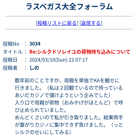
ラスベガス大全フォーラム
[
投稿リストに戻る
] [
返信する
]
投稿No
：
3034
タイトル
：
Re:シルクドソレイユの荷物持ち込みについて
投稿日
： 2024/03/10(Sun) 21:07:17
投稿者
：
しの
数年前のことですが、母親を単独でKAを観せに
行きました。（私は２回観ているので待っている
あいだカジノで儲けようという企みでした）
入り口で母親が荷物（おみやげがほとんど）で呼
び止められていました。
めんどくさいので私が引き取りました。結果両手
が塞がりカジノに集中できず負けました。（っと
シルクのせいにしてみる）