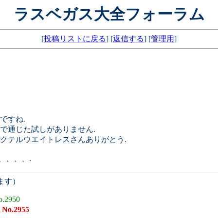
ラスベガス大全フォーラム
[
投稿リストに戻る
] [
返信する
] [
管理用
]
ですね.
発で通じた試しがありません.
クテルウエイトレスさんありがとう.
、、、、.
ます）
o.2950
8
No.2955