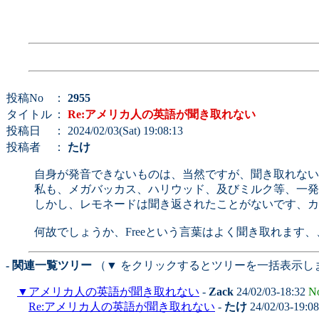
投稿No
：
2955
タイトル
：
Re:アメリカ人の英語が聞き取れない
投稿日
： 2024/02/03(Sat) 19:08:13
投稿者
：
たけ
自身が発音できないものは、当然ですが、聞き取れない
私も、メガバッカス、ハリウッド、及びミルク等、一
しかし、レモネードは聞き返されたことがないです、カ
何故でしょうか、Freeという言葉はよく聞き取れます、
- 関連一覧ツリー
（▼ をクリックするとツリーを一括表示し
▼
アメリカ人の英語が聞き取れない
-
Zack
24/02/03-18:32
N
Re:アメリカ人の英語が聞き取れない
-
たけ
24/02/03-19:0