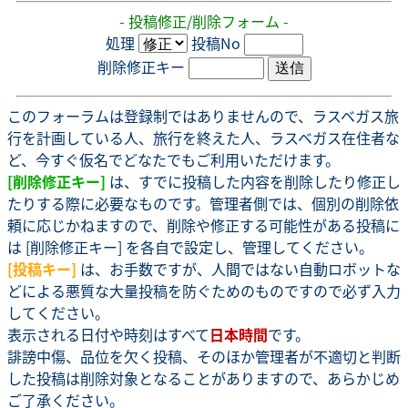
- 投稿修正/削除フォーム -
処理
投稿No
削除修正キー
このフォーラムは登録制ではありませんので、ラスベガス旅
行を計画している人、旅行を終えた人、ラスベガス在住者な
ど、今すぐ仮名でどなたでもご利用いただけます。
[削除修正キー]
は、すでに投稿した内容を削除したり修正し
たりする際に必要なものです。管理者側では、個別の削除依
頼に応じかねますので、削除や修正する可能性がある投稿に
は [削除修正キー] を各自で設定し、管理してください。
[投稿キー]
は、お手数ですが、人間ではない自動ロボットな
どによる悪質な大量投稿を防ぐためのものですので必ず入力
してください。
表示される日付や時刻はすべて
日本時間
です。
誹謗中傷、品位を欠く投稿、そのほか管理者が不適切と判断
した投稿は削除対象となることがありますので、あらかじめ
ご了承ください。