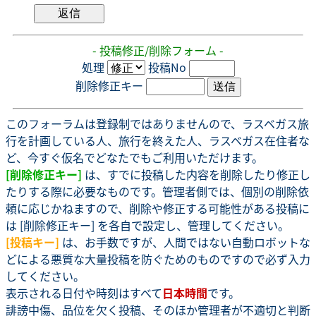
- 投稿修正/削除フォーム -
処理
投稿No
削除修正キー
このフォーラムは登録制ではありませんので、ラスベガス旅
行を計画している人、旅行を終えた人、ラスベガス在住者な
ど、今すぐ仮名でどなたでもご利用いただけます。
[削除修正キー]
は、すでに投稿した内容を削除したり修正し
たりする際に必要なものです。管理者側では、個別の削除依
頼に応じかねますので、削除や修正する可能性がある投稿に
は [削除修正キー] を各自で設定し、管理してください。
[投稿キー]
は、お手数ですが、人間ではない自動ロボットな
どによる悪質な大量投稿を防ぐためのものですので必ず入力
してください。
表示される日付や時刻はすべて
日本時間
です。
誹謗中傷、品位を欠く投稿、そのほか管理者が不適切と判断