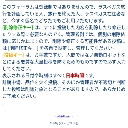
このフォーラムは登録制ではありませんので、ラスベガス旅
行を計画している人、旅行を終えた人、ラスベガス在住者な
ど、今すぐ仮名でどなたでもご利用いただけます。
[削除修正キー]
は、すでに投稿した内容を削除したり修正し
たりする際に必要なものです。管理者側では、個別の削除依
頼に応じかねますので、削除や修正する可能性がある投稿に
は [削除修正キー] を各自で設定し、管理してください。
[投稿キー]
は、お手数ですが、人間ではない自動ロボットな
どによる悪質な大量投稿を防ぐためのものですので必ず入力
してください。
表示される日付や時刻はすべて
日本時間
です。
誹謗中傷、品位を欠く投稿、そのほか管理者が不適切と判断
した投稿は削除対象となることがありますので、あらかじめ
ご了承ください。
.
-
WebForum
-
EditByラスベガス大全