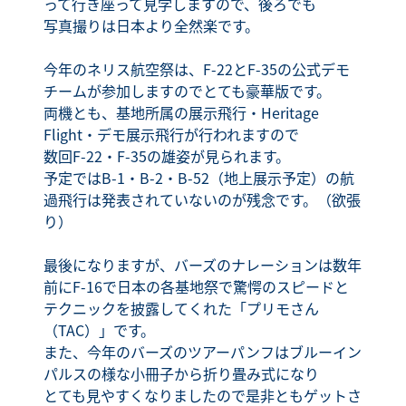
って行き座って見学しますので、後ろでも
写真撮りは日本より全然楽です。
今年のネリス航空祭は、F-22とF-35の公式デモ
チームが参加しますのでとても豪華版です。
両機とも、基地所属の展示飛行・Heritage
Flight・デモ展示飛行が行われますので
数回F-22・F-35の雄姿が見られます。
予定ではB-1・B-2・B-52（地上展示予定）の航
過飛行は発表されていないのが残念です。（欲張
り）
最後になりますが、バーズのナレーションは数年
前にF-16で日本の各基地祭で驚愕のスピードと
テクニックを披露してくれた「プリモさん
（TAC）」です。
また、今年のバーズのツアーパンフはブルーイン
パルスの様な小冊子から折り畳み式になり
とても見やすくなりましたので是非ともゲットさ