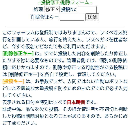
- 投稿修正/削除フォーム -
処理
投稿No
削除修正キー
このフォーラムは登録制ではありませんので、ラスベガス旅
行を計画している人、旅行を終えた人、ラスベガス在住者な
ど、今すぐ仮名でどなたでもご利用いただけます。
[削除修正キー]
は、すでに投稿した内容を削除したり修正し
たりする際に必要なものです。管理者側では、個別の削除依
頼に応じかねますので、削除や修正する可能性がある投稿に
は [削除修正キー] を各自で設定し、管理してください。
[投稿キー]
は、お手数ですが、人間ではない自動ロボットな
どによる悪質な大量投稿を防ぐためのものですので必ず入力
してください。
表示される日付や時刻はすべて
日本時間
です。
誹謗中傷、品位を欠く投稿、そのほか管理者が不適切と判断
した投稿は削除対象となることがありますので、あらかじめ
ご了承ください。
.