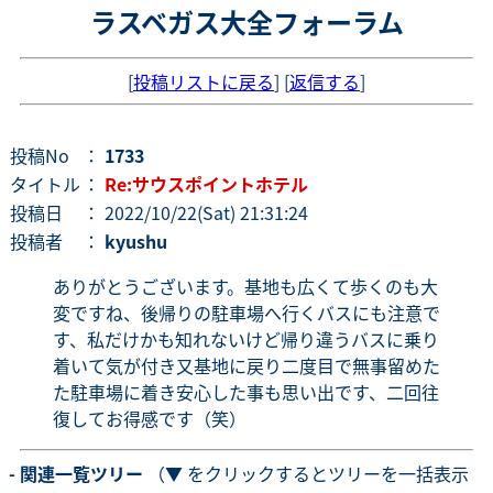
ラスベガス大全フォーラム
[
投稿リストに戻る
] [
返信する
]
投稿No
：
1733
タイトル
：
Re:サウスポイントホテル
投稿日
： 2022/10/22(Sat) 21:31:24
投稿者
：
kyushu
ありがとうございます。基地も広くて歩くのも大
変ですね、後帰りの駐車場へ行くバスにも注意で
す、私だけかも知れないけど帰り違うバスに乗り
着いて気が付き又基地に戻り二度目で無事留めた
た駐車場に着き安心した事も思い出です、二回往
復してお得感です（笑）
- 関連一覧ツリー
（▼ をクリックするとツリーを一括表示