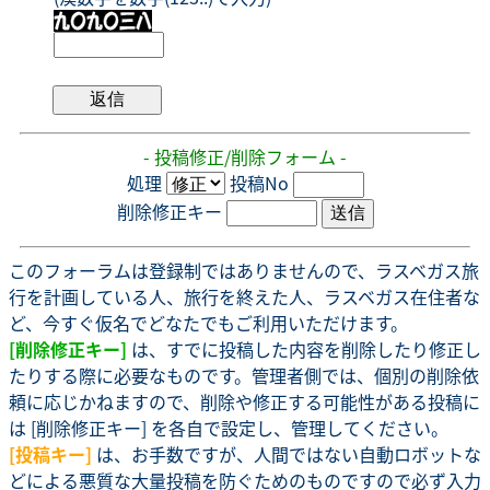
- 投稿修正/削除フォーム -
処理
投稿No
削除修正キー
このフォーラムは登録制ではありませんので、ラスベガス旅
行を計画している人、旅行を終えた人、ラスベガス在住者な
ど、今すぐ仮名でどなたでもご利用いただけます。
[削除修正キー]
は、すでに投稿した内容を削除したり修正し
たりする際に必要なものです。管理者側では、個別の削除依
頼に応じかねますので、削除や修正する可能性がある投稿に
は [削除修正キー] を各自で設定し、管理してください。
[投稿キー]
は、お手数ですが、人間ではない自動ロボットな
どによる悪質な大量投稿を防ぐためのものですので必ず入力