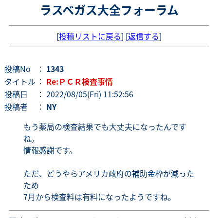
ラスベガス大全フォーラム
[
投稿リストに戻る
] [
返信する
]
投稿No
：
1343
タイトル
：
Re:ＰＣＲ検査事情
投稿日
： 2022/08/05(Fri) 11:52:56
投稿者
：
NY
もう薬局の検査結果でも大丈夫になったんです
ね。
情報感謝です。
ただ、どうやらアメリカ政府の補助金枠が減った
ため
7月から検査料は有料になったようですね。