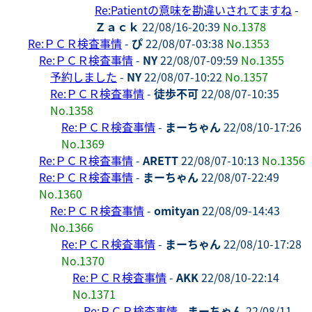
Re:Patientの意味を勘違いされてますね
-
Ｚａｃｋ
22/08/16-20:39
No.1378
Re:ＰＣＲ検査事情
-
ぴ
22/08/07-03:38
No.1353
Re:ＰＣＲ検査事情
-
NY
22/08/07-09:59
No.1355
予約しました
-
NY
22/08/07-10:22
No.1357
Re:ＰＣＲ検査事情
-
徒歩不可
22/08/07-10:35
No.1358
Re:ＰＣＲ検査事情
-
まーちゃん
22/08/10-17:26
No.1369
Re:ＰＣＲ検査事情
-
ARETT
22/08/07-10:13
No.1356
Re:ＰＣＲ検査事情
-
まーちゃん
22/08/07-22:49
No.1360
Re:ＰＣＲ検査事情
-
omityan
22/08/09-14:43
No.1366
Re:ＰＣＲ検査事情
-
まーちゃん
22/08/10-17:28
No.1370
Re:ＰＣＲ検査事情
-
AKK
22/08/10-22:14
No.1371
Re:ＰＣＲ検査事情
-
まーちゃん
22/08/11-