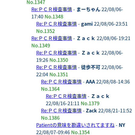
No.1347
Re:ＰＣＲ検査事情
-
まーちゃん
22/08/06-
17:40
No.1348
Re:ＰＣＲ検査事情
-
gami
22/08/06-23:51
No.1352
Re:ＰＣＲ検査事情
-
Ｚａｃｋ
22/08/06-19:21
No.1349
Re:ＰＣＲ検査事情
-
Ｚａｃｋ
22/08/06-
19:26
No.1350
Re:ＰＣＲ検査事情
-
徒歩不可
22/08/06-
22:04
No.1351
Re:ＰＣＲ検査事情
-
AAA
22/08/08-14:36
No.1364
Re:ＰＣＲ検査事情
-
Ｚａｃｋ
22/08/16-21:11
No.1379
Re:ＰＣＲ検査事情
-
Zack
22/08/21-11:52
No.1386
Patientの意味を勘違いされてますね
-
NY
22/08/07-09:46
No.1354