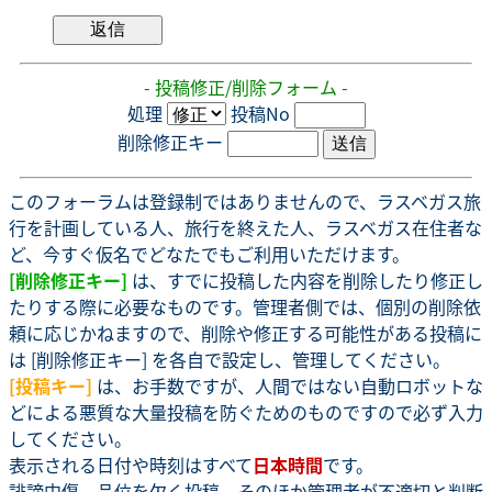
- 投稿修正/削除フォーム -
処理
投稿No
削除修正キー
このフォーラムは登録制ではありませんので、ラスベガス旅
行を計画している人、旅行を終えた人、ラスベガス在住者な
ど、今すぐ仮名でどなたでもご利用いただけます。
[削除修正キー]
は、すでに投稿した内容を削除したり修正し
たりする際に必要なものです。管理者側では、個別の削除依
頼に応じかねますので、削除や修正する可能性がある投稿に
は [削除修正キー] を各自で設定し、管理してください。
[投稿キー]
は、お手数ですが、人間ではない自動ロボットな
どによる悪質な大量投稿を防ぐためのものですので必ず入力
してください。
表示される日付や時刻はすべて
日本時間
です。
誹謗中傷、品位を欠く投稿、そのほか管理者が不適切と判断