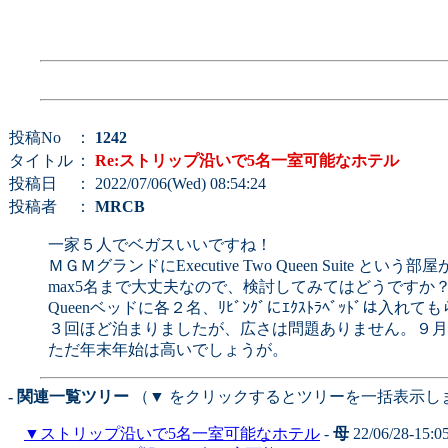
投稿No
：
1242
タイトル
：
Re:ストリップ沿いで5名一室可能なホテル
投稿日
： 2022/07/06(Wed) 08:54:24
投稿者
：
MRCB
一家５人でベガスいいですね！
ＭＧＭグランドにExecutive Two Queen Suite という
max5名まで大丈夫なので、検討してみてはどうですか
Queenベッドに各２名、ﾘﾋﾞﾝｸﾞにｴｸｽﾄﾗﾍﾞｯﾄﾞは入
３回ほど泊まりましたが、広さは問題ありません。９月
ただ年末年始は高いでしょうが。
- 関連一覧ツリー
（▼ をクリックするとツリーを一括表示し
▼
ストリップ沿いで5名一室可能なホテル
-
母
22/06/28-15:0