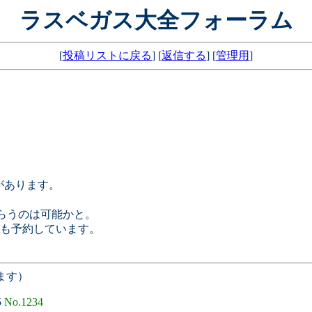
ラスベガス大全フォーラム
[
投稿リストに戻る
] [
返信する
] [
管理用
]
部屋があります。
？
れてもらうのは可能かと。
も予約しています。
ます）
5
No.1234