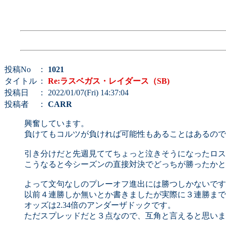
投稿No
：
1021
タイトル
：
Re:ラスベガス・レイダース（SB)
投稿日
： 2022/01/07(Fri) 14:37:04
投稿者
：
CARR
興奮しています。
負けてもコルツが負ければ可能性もあることはあるので
引き分けだと先週見ててちょっと泣きそうになったロス
こうなると今シーズンの直接対決でどっちが勝ったかと
よって文句なしのプレーオフ進出には勝つしかないです
以前４連勝しか無いとか書きましたが実際に３連勝まで
オッズは2.34倍のアンダーザドックです。
ただスプレッドだと３点なので、互角と言えると思いま