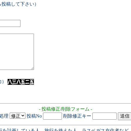
ら投稿して下さい）
入力）
- 投稿修正/削除フォーム -
処理
投稿No
削除修正キー
行を計画している人、旅行を終えた人、ラスベガス在住者など